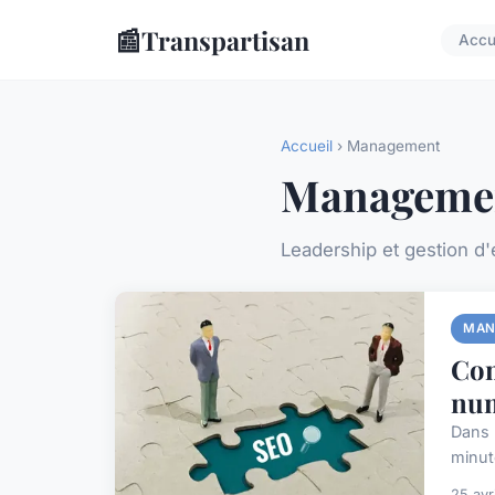
📰
Transpartisan
Accu
Accueil
› Management
Manageme
Leadership et gestion d
MAN
Com
nu
Dans 
minut
25 avr