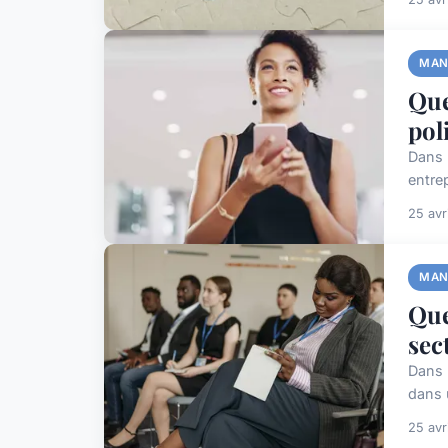
MAN
Que
pol
Dans 
entre
25 avr
MAN
Que
sec
Dans l
dans 
25 avr