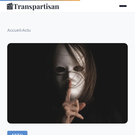
📰
Transpartisan
Accueil
›
Actu