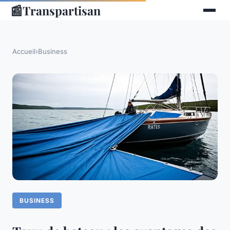
📰
Transpartisan
Accueil
›
Business
BUSINESS