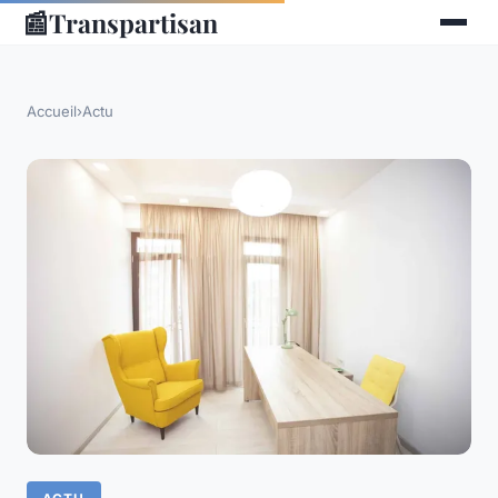
📰
Transpartisan
Accueil
›
Actu