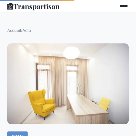
📰
Transpartisan
Accueil
›
Actu