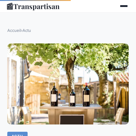
📰
Transpartisan
Accueil
›
Actu